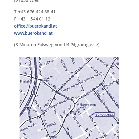
A-1050 Wien
T +43 676 424 88 41
F +43 1 544 01 12
office@buerokandl.at
www.buerokandl.at
(3 Minuten Fußweg von U4 Pilgramgasse)